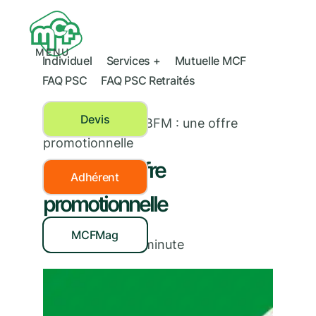
MENU
Individuel
Services +
Mutuelle MCF
FAQ PSC
FAQ PSC Retraités
Devis
Actualités MCF
›
BFM : une offre
promotionnelle
BFM : une offre
Adhérent
promotionnelle
MCFMag
01/10/2018
|
< 1
minute