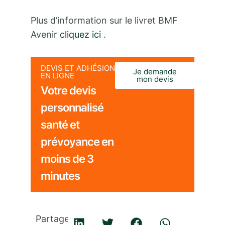
Plus d’information sur le livret BMF
Avenir
cliquez ici
.
DEVIS ET ADHÉSION
Je demande
EN LIGNE
mon devis
Votre devis
personnalisé
santé et
prévoyance en
moins de 3
minutes
Partager