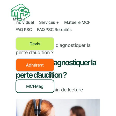
MENU
Individuel
Services +
Mutuelle MCF
FAQ PSC
FAQ PSC Retraités
Devis
Santé
›
Comment diagnostiquer la
perte d’audition ?
Comment diagnostiquer la
Adhérent
perte d’audition ?
MCFMag
02/04/2026
|
4
min de lecture