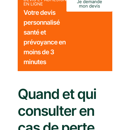
Je demande
EN LIGNE
mon devis
Votre devis
personnalisé
santé et
prévoyance en
moins de 3
minutes
Quand et qui
consulter en
cas de perte