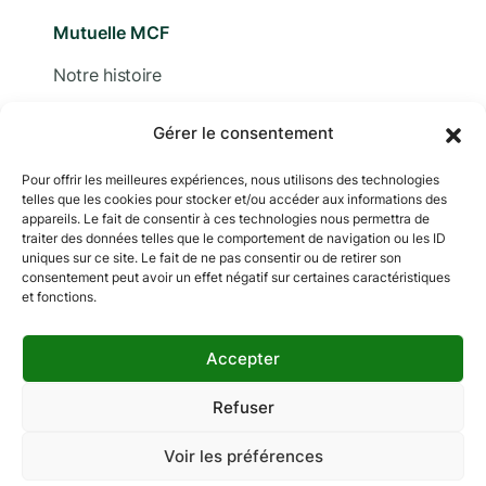
Mutuelle MCF
Notre histoire
Nous contacter
Gérer le consentement
Devis
Pour offrir les meilleures expériences, nous utilisons des technologies
telles que les cookies pour stocker et/ou accéder aux informations des
Adhérer
appareils. Le fait de consentir à ces technologies nous permettra de
traiter des données telles que le comportement de navigation ou les ID
Documentation
uniques sur ce site. Le fait de ne pas consentir ou de retirer son
consentement peut avoir un effet négatif sur certaines caractéristiques
et fonctions.
Accepter
Copyright © 2024 MCF. Tous droits réservés
Les photographies sur ce site sont © iStock sauf
Refuser
indication contraire.
Voir les préférences
Mentions légales
Données personnelles