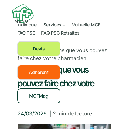
MENU
Individuel
Services +
Mutuelle MCF
FAQ PSC
FAQ PSC Retraités
Devis
Santé
›
Les vaccins que vous pouvez
faire chez votre pharmacien
Les vaccins que vous
Adhérent
pouvez faire chez votre
pharmacien
MCFMag
24/03/2026
|
2
min de lecture