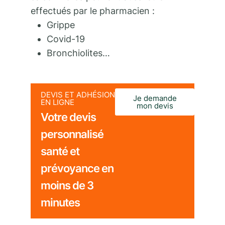
effectués par le pharmacien :
Grippe
Covid-19
Bronchiolites…
DEVIS ET ADHÉSION
Je demande
EN LIGNE
mon devis
Votre devis
personnalisé
santé et
prévoyance en
moins de 3
minutes