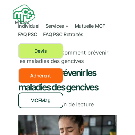
MENU
Individuel
Services +
Mutuelle MCF
FAQ PSC
FAQ PSC Retraités
Devis
Santé dentaire
›
Comment prévenir
les maladies des gencives
Comment prévenir les
Adhérent
maladies des gencives
MCFMag
14/11/2024
|
3
min de lecture