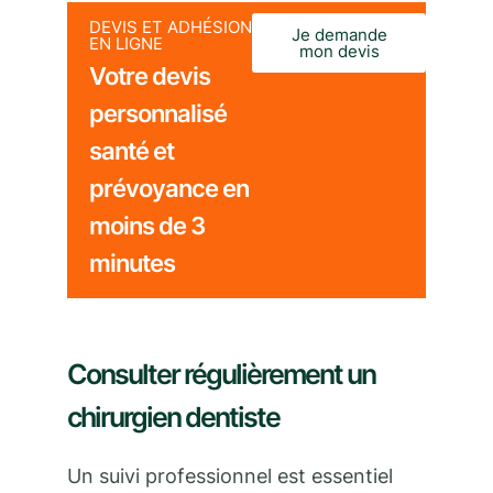
DEVIS ET ADHÉSION
Je demande
EN LIGNE
mon devis
Votre devis
personnalisé
santé et
prévoyance en
moins de 3
minutes
Consulter régulièrement un
chirurgien dentiste
Un suivi professionnel est essentiel