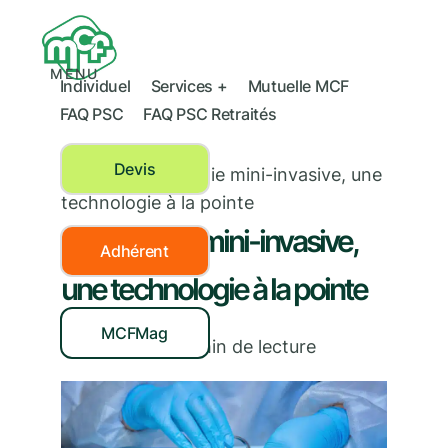
MENU
Individuel
Services +
Mutuelle MCF
FAQ PSC
FAQ PSC Retraités
Devis
Santé
›
La chirurgie mini-invasive, une
technologie à la pointe
La chirurgie mini-invasive,
Adhérent
une technologie à la pointe
MCFMag
12/09/2024
|
3
min de lecture