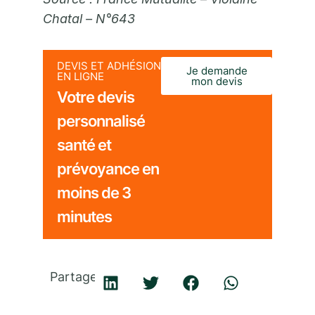
Chatal – N°643
DEVIS ET ADHÉSION
Je demande
EN LIGNE
mon devis
Votre devis
personnalisé
santé et
prévoyance en
moins de 3
minutes
Partager