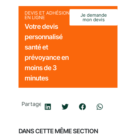
DEVIS ET ADHÉSION
Je demande
EN LIGNE
mon devis
Votre devis
personnalisé
santé et
prévoyance en
moins de 3
minutes
Partager
DANS CETTE MÊME SECTION