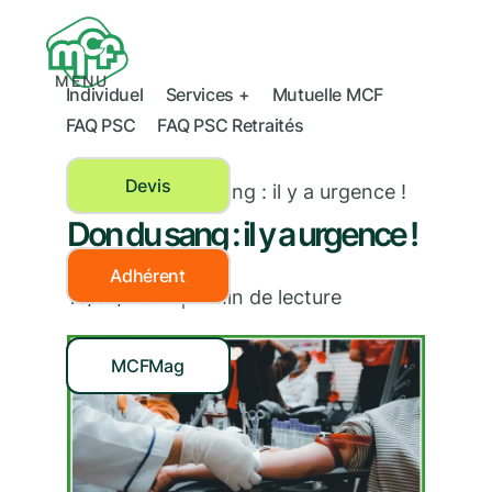
MENU
Individuel
Services +
Mutuelle MCF
FAQ PSC
FAQ PSC Retraités
Devis
Santé
›
Don du sang : il y a urgence !
Don du sang : il y a urgence !
Adhérent
13/07/2021
|
2
min de lecture
MCFMag