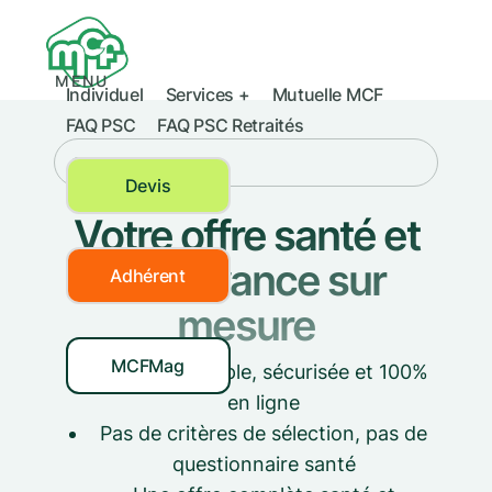
MENU
Individuel
Services +
Mutuelle MCF
FAQ PSC
FAQ PSC Retraités
SENIORS
Devis
Votre offre santé et
prévoyance sur
Adhérent
mesure
MCFMag
Adhésion simple, sécurisée et 100%
en ligne
Pas de critères de sélection, pas de
questionnaire santé