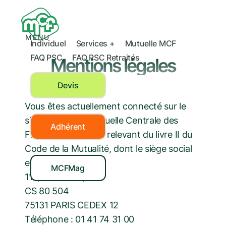
MENU
Individuel
Services +
Mutuelle MCF
FAQ PSC
FAQ PSC Retraités
Mentions légales
Devis
Vous êtes actuellement connecté sur le
site de la MCF (Mutuelle Centrale des
Adhérent
Finances), mutuelle relevant du livre II du
Code de la Mutualité, dont le siège social
est situé :
MCFMag
110, rue de Picpus
CS 80 504
75131 PARIS CEDEX 12
Téléphone : 01 41 74 31 00